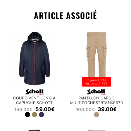
ARTICLE ASSOCIÉ
Un jean à 39€,
les deux à 70€
COUPE-VENT LONG À
PANTALON CARGO
CAPUCHE SCHOTT
MULTIPOCHESTRTANKER70
CLYDE25
SCHOTT
59.00
€
39.00
€
150.00
€
100.00
€