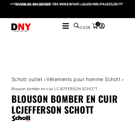
LIVRAISON EN 48H OFFERTE DÈS 100€ D’ACHAT – CLICK AND COLLECT EN IDF
INCENDIES EN GIRONDE
: DES RETARDS DE LIVRAISON SONT POSSIBLES.
0
0.00
€
Schott outlet
Vêtements pour homme Schott
»
»
Blouson bomber en cuir LCJEFFERSON SCHOTT
BLOUSON BOMBER EN CUIR
LCJEFFERSON SCHOTT