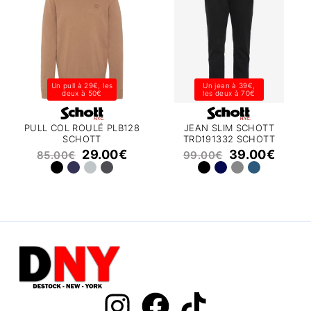
Un pull à 29€, les
Un jean à 39€,
deux à 50€
les deux à 70€
PULL COL ROULÉ PLB128
JEAN SLIM SCHOTT
SCHOTT
TRD191332 SCHOTT
29.00
€
39.00
€
85.00
€
99.00
€