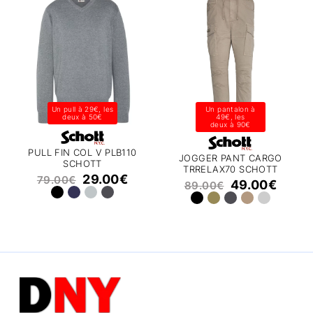
Un pull à 29€, les
Un pantalon à
deux à 50€
49€, les
deux à 90€
PULL FIN COL V PLB110
JOGGER PANT CARGO
SCHOTT
TRRELAX70 SCHOTT
29.00
€
79.00
€
49.00
€
89.00
€