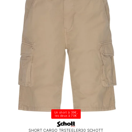
Un short à 39€,
les deux à 70€
SHORT CARGO TRSTEELER30 SCHOTT