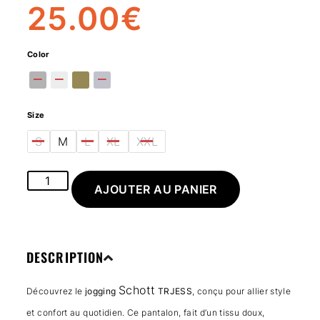
25.00
€
Color
Size
S
M
L
XL
XXL
AJOUTER AU PANIER
DESCRIPTION
Schott
Découvrez le
jogging
TRJESS
, conçu pour allier style
et confort au quotidien. Ce pantalon, fait d’un tissu doux,