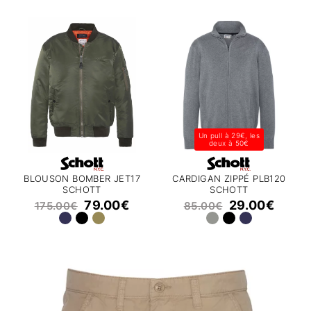
Un pull à 29€, les
deux à 50€
BLOUSON BOMBER JET17
CARDIGAN ZIPPÉ PLB120
SCHOTT
SCHOTT
79.00
€
29.00
€
175.00
€
85.00
€