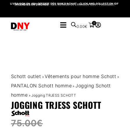
LIVRAISON EN 48H OFFERTE DÈS 100€ D’ACHAT – CLICK AND COLLECT EN IDF
INCENDIES EN GIRONDE
: DES RETARDS DE LIVRAISON SONT POSSIBLES.
0
0.00
€
Schott outlet
Vêtements pour homme Schott
»
»
PANTALON Schott homme
Jogging Schott
»
homme
»
Jogging TRJESS SCHOTT
JOGGING TRJESS SCHOTT
75.00
€