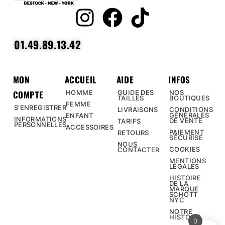
01.49.89.13.42
MON
ACCUEIL
AIDE
INFOS
COMPTE
HOMME
GUIDE DES
NOS
TAILLES
BOUTIQUES
FEMME
S’ENREGISTRER
LIVRAISONS
CONDITIONS
GÉNÉRALES
ENFANT
INFORMATIONS
DE VENTE
TARIFS
PERSONNELLES
ACCESSOIRES
PAIEMENT
RETOURS
SÉCURISÉ
NOUS
COOKIES
CONTACTER
MENTIONS
LÉGALES
HISTOIRE
DE LA
MARQUE
SCHOTT
NYC
NOTRE
HISTOIRE
0