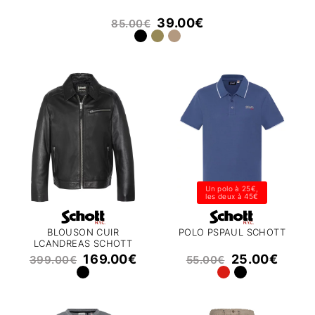
39.00
€
85.00
€
Un polo à 25€,
les deux à 45€
BLOUSON CUIR
POLO PSPAUL SCHOTT
LCANDREAS SCHOTT
169.00
€
25.00
€
399.00
€
55.00
€