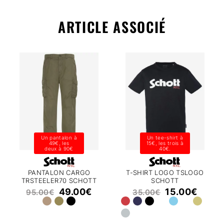
ARTICLE ASSOCIÉ
Un pantalon à
Un tee-shirt à
49€, les
15€, les trois à
deux à 90€
40€.
PANTALON CARGO
T-SHIRT LOGO TSLOGO
TRSTEELER70 SCHOTT
SCHOTT
49.00
€
15.00
€
95.00
€
35.00
€