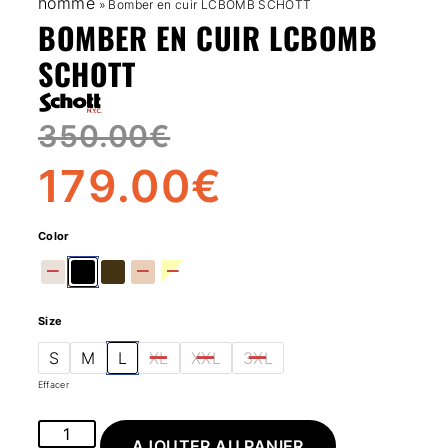
homme
»
Bomber en cuir LCBOMB SCHOTT
BOMBER EN CUIR LCBOMB
SCHOTT
350.00
€
179.00
€
Color
Size
S
M
L
XL
XXL
3XL
Effacer
AJOUTER AU PANIER