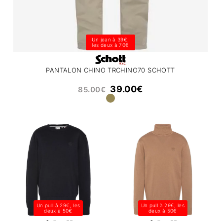
Un jean à 39€,
les deux à 70€
PANTALON CHINO TRCHINO70 SCHOTT
39.00
€
85.00
€
Un pull à 29€, les
Un pull à 29€, les
deux à 50€
deux à 50€