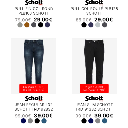
PULL FIN COL ROND
PULL COL ROULÉ PLB128
PLB100 SCHOTT
SCHOTT
29.00
€
29.00
€
79.00
€
85.00
€
Un jean à 39€,
Un jean à 39€,
les deux à 70€
les deux à 70€
JEAN REGULAR L32
JEAN SLIM SCHOTT
SCHOTT TRD192832
TRD191332 SCHOTT
39.00
€
39.00
€
99.00
€
99.00
€