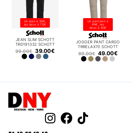
Un jean à 39€,
Un pantalon à
les deux à 70€
49€, les
deux à 90€
JEAN SLIM SCHOTT
JOGGER PANT CARGO
TRD191332 SCHOTT
TRRELAX70 SCHOTT
39.00
€
99.00
€
49.00
€
89.00
€