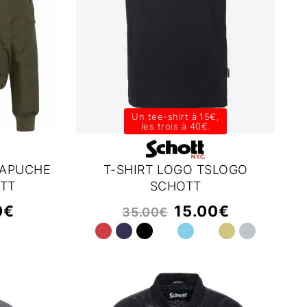
Un tee-shirt à 15€,
les trois à 40€.
CAPUCHE
T-SHIRT LOGO TSLOGO
TT
SCHOTT
0
€
15.00
€
35.00
€