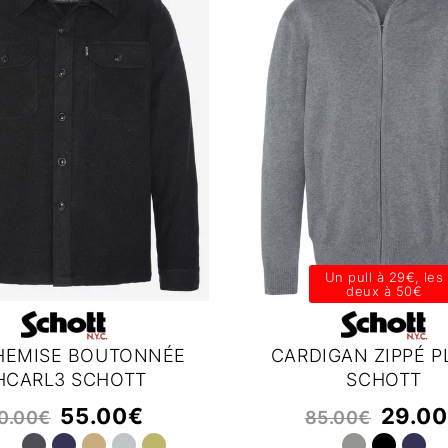
Un pull à 29€, les
deux à 50€
HEMISE BOUTONNÉE
CARDIGAN ZIPPÉ P
HCARL3 SCHOTT
SCHOTT
55.00
€
29.00
0.00
€
85.00
€