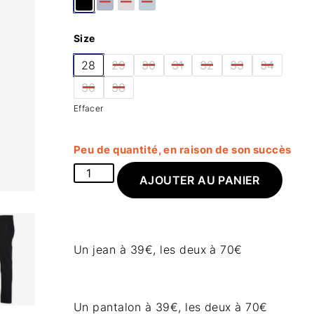
Size
28
29
30
31
32
33
34
36
38
Effacer
Peu de quantité, en raison de son succès
AJOUTER AU PANIER
Un jean à 39€, les deux à 70€
Un pantalon à 39€, les deux à 70€