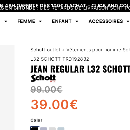
EN 48H OFFERTE DÈS 100€ D’ACHAT – CLICK AND COL
ES EN GIRONDE
: DES RETARDS DE LIVRAISON SONT P
E
FEMME
ENFANT
ACCESSOIRES
Schott outlet
»
Vêtements pour homme Sch
L32 SCHOTT TRD192832
JEAN REGULAR L32 SCHOT
99.00
€
39.00
€
Color