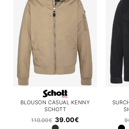
BLOUSON CASUAL KENNY
SURC
SCHOTT
S
39.00
€
110.00
€
9