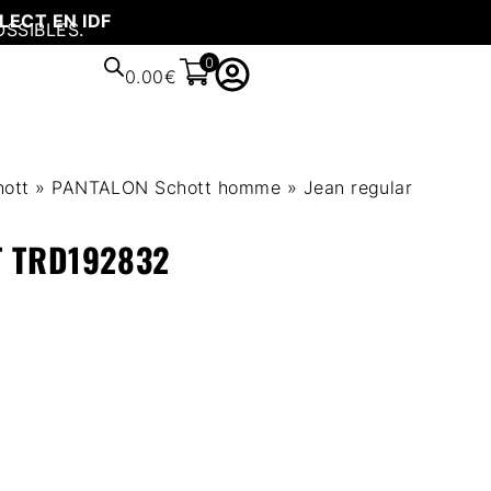
LECT EN IDF
OSSIBLES.
0
0.00
€
ott
»
PANTALON Schott homme
»
Jean regular
T TRD192832