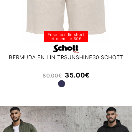
Ensemble lin short
et chemise 60€
BERMUDA EN LIN TRSUNSHINE30 SCHOTT
35.00
€
80.00
€