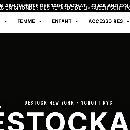
EN 48H OFFERTE DÈS 100€ D’ACHAT – CLICK AND COL
ES EN GIRONDE
: DES RETARDS DE LIVRAISON SONT P
E
FEMME
ENFANT
ACCESSOIRES
DÉSTOCK NEW YORK × SCHOTT NYC
ÉSTOCKA