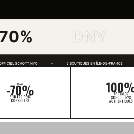
DNY
SCH
OUTIQUES EN ÎLE-DE-FRANCE
CLICK & COLLECT GRATUIT
✦
100
-70%
JUSQU'À
ARTICLES
SUR LES PRIX
SCHOTT NYC
CONSEILLÉS
AUTHENTIQUES