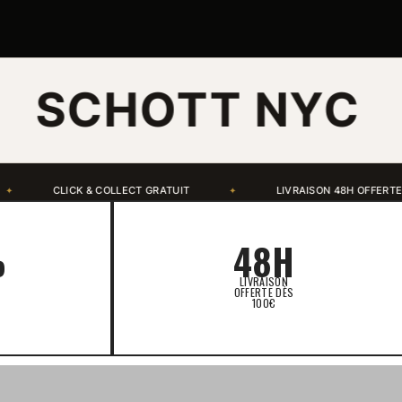
OTT NYC
ÎLE
LIVRAISON 48H OFFERTE DÈS 100€ D'ACHAT
ALMA 
✦
✦
%
48H
LIVRAISON
OFFERTE DÈS
100€