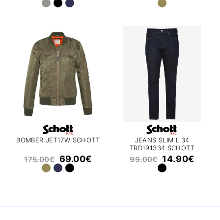
BOMBER JET17W SCHOTT
JEANS SLIM L.34
TRD191334 SCHOTT
69.00
€
14.90
€
175.00
€
99.00
€