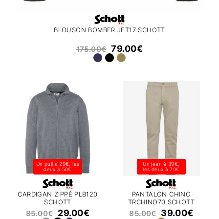
BLOUSON BOMBER JET17 SCHOTT
79.00
€
175.00
€
Un pull à 29€, les
Un jean à 39€,
deux à 50€
les deux à 70€
CARDIGAN ZIPPÉ PLB120
PANTALON CHINO
SCHOTT
TRCHINO70 SCHOTT
29.00
€
39.00
€
85.00
€
85.00
€