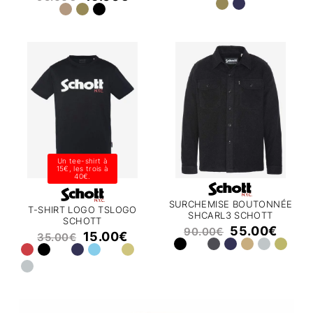
Un tee-shirt à
15€, les trois à
40€.
SURCHEMISE BOUTONNÉE
T-SHIRT LOGO TSLOGO
SHCARL3 SCHOTT
SCHOTT
55.00
€
90.00
€
15.00
€
35.00
€