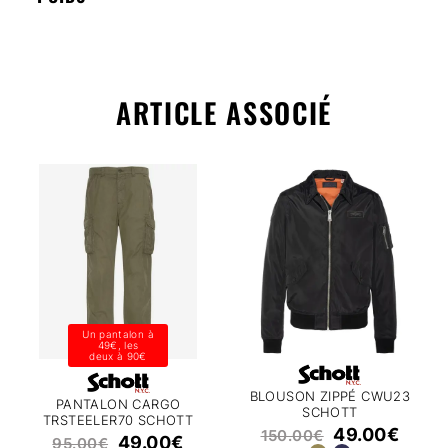
ARTICLE ASSOCIÉ
Un pantalon à
49€, les
deux à 90€
BLOUSON ZIPPÉ CWU23
PANTALON CARGO
SCHOTT
TRSTEELER70 SCHOTT
49.00
€
150.00
€
49.00
€
95.00
€