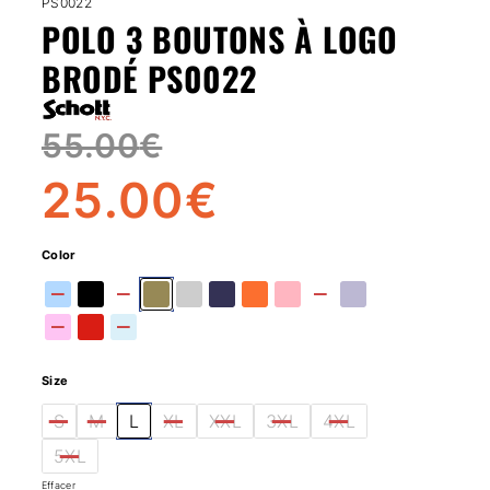
PS0022
POLO 3 BOUTONS À LOGO
BRODÉ PS0022
55.00
€
25.00
€
Color
Size
S
M
L
XL
XXL
3XL
4XL
5XL
Effacer