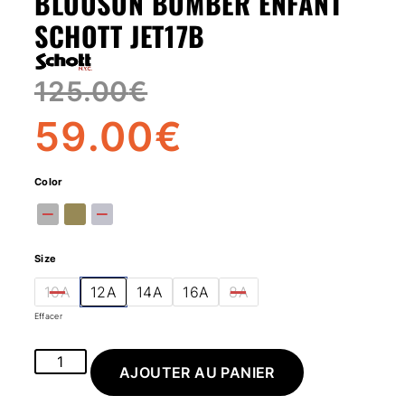
BLOUSON BOMBER ENFANT
SCHOTT JET17B
125.00
€
59.00
€
Color
Size
10A
12A
14A
16A
8A
Effacer
AJOUTER AU PANIER