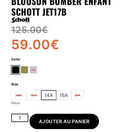
BLOUSON BOMBER ENFANT
SCHOTT JET17B
125.00
€
59.00
€
Color
Size
10A
12A
14A
16A
8A
Effacer
AJOUTER AU PANIER