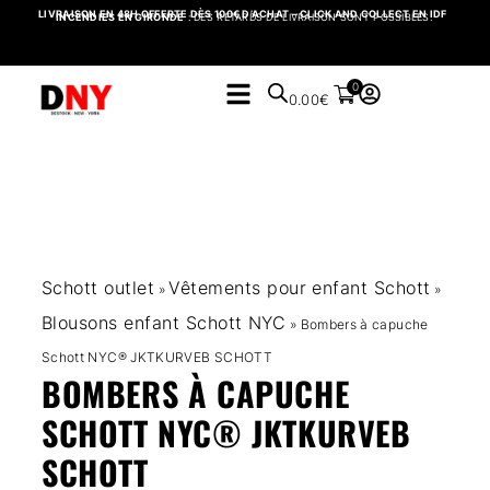
LIVRAISON EN 48H OFFERTE DÈS 100€ D’ACHAT – CLICK AND COLLECT EN IDF
INCENDIES EN GIRONDE
: DES RETARDS DE LIVRAISON SONT POSSIBLES.
0
0.00
€
Schott outlet
Vêtements pour enfant Schott
»
»
Blousons enfant Schott NYC
»
Bombers à capuche
Schott NYC® JKTKURVEB SCHOTT
BOMBERS À CAPUCHE
SCHOTT NYC® JKTKURVEB
SCHOTT