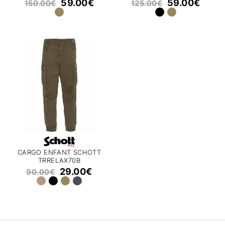
59.00
€
59.00
€
150.00
€
125.00
€
CARGO ENFANT SCHOTT
TRRELAX70B
29.00
€
90.00
€