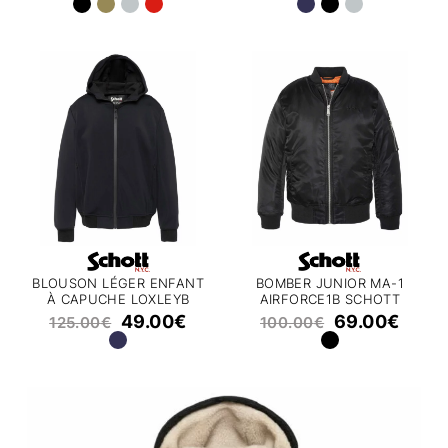
BLOUSON LÉGER ENFANT
BOMBER JUNIOR MA-1
À CAPUCHE LOXLEYB
AIRFORCE1B SCHOTT
SCHOTT
49.00
€
69.00
€
125.00
€
100.00
€