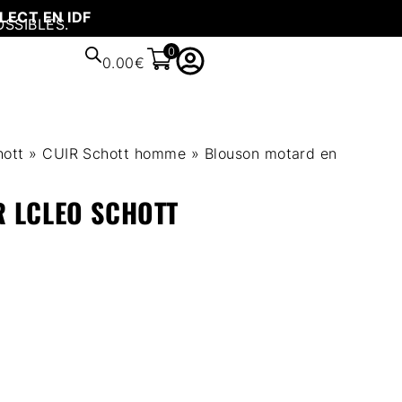
LECT EN IDF
OSSIBLES.
0
0.00
€
ott
»
CUIR Schott homme
»
Blouson motard en
 LCLEO SCHOTT