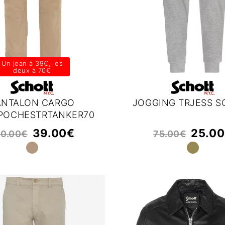
Un jean à 39€, les
deux à 70€
ANTALON CARGO
JOGGING TRJESS S
POCHESTRTANKER70
SCHOTT
39.00
€
25.00
00.00
€
75.00
€