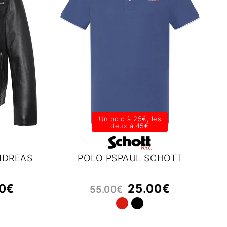
Un polo à 25€, les
deux à 45€
NDREAS
POLO PSPAUL SCHOTT
0
€
25.00
€
55.00
€