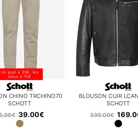
Un jean à 39€, les
deux à 70€
ON CHINO TRCHINO70
BLOUSON CUIR LCA
SCHOTT
SCHOTT
39.00
€
169.0
5.00
€
399.00
€