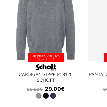
Un pull à 29€, les
deux à 50€
CARDIGAN ZIPPÉ PLB120
PANTAL
SCHOTT
29.00
€
85.00
€
8