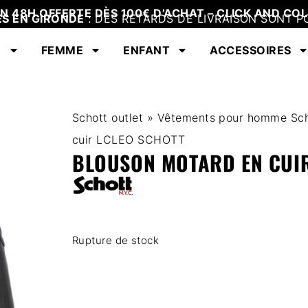
EN 48H OFFERTE DÈS 100€ D’ACHAT – CLICK AND COL
ES EN GIRONDE
: DES RETARDS DE LIVRAISON SONT P
E
FEMME
ENFANT
ACCESSOIRES
Schott outlet
»
Vêtements pour homme Sch
cuir LCLEO SCHOTT
BLOUSON MOTARD EN CUIR
Rupture de stock