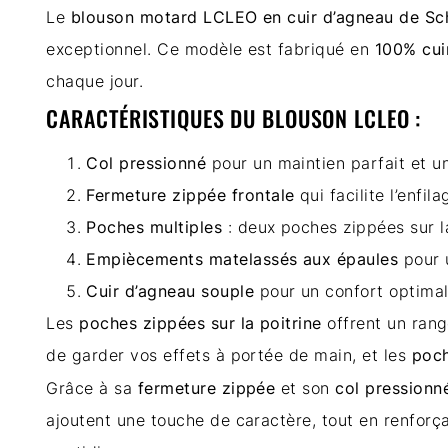
Le
blouson motard LCLEO en cuir d’agneau de Sc
exceptionnel. Ce modèle est fabriqué en
100% cui
chaque jour.
CARACTÉRISTIQUES DU BLOUSON LCLEO :
Col pressionné
pour un maintien parfait et un
Fermeture zippée frontale
qui facilite l’enfi
Poches multiples
: deux poches zippées sur l
Empiècements matelassés aux épaules
pour u
Cuir d’agneau souple
pour un confort optimal
Les
poches zippées sur la poitrine
offrent un rang
de garder vos effets à portée de main, et les
poch
Grâce à sa
fermeture zippée
et son
col pressionn
ajoutent une touche de caractère, tout en renforça