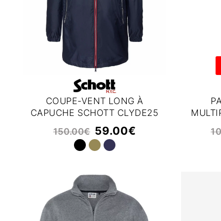
COUPE-VENT LONG À
P
CAPUCHE SCHOTT CLYDE25
MULTI
59.00
€
150.00
€
1