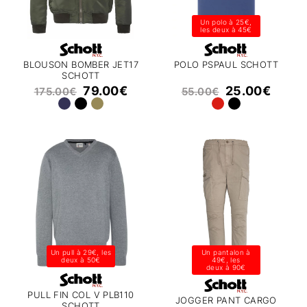
Un polo à 25€,
les deux à 45€
BLOUSON BOMBER JET17
POLO PSPAUL SCHOTT
SCHOTT
79.00
€
25.00
€
175.00
€
55.00
€
Un pull à 29€, les
Un pantalon à
deux à 50€
49€, les
deux à 90€
PULL FIN COL V PLB110
JOGGER PANT CARGO
SCHOTT