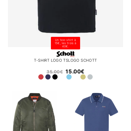
Un tee-shirt à
15€, les trois à
40€.
T-SHIRT LOGO TSLOGO SCHOTT
15.00
€
35.00
€