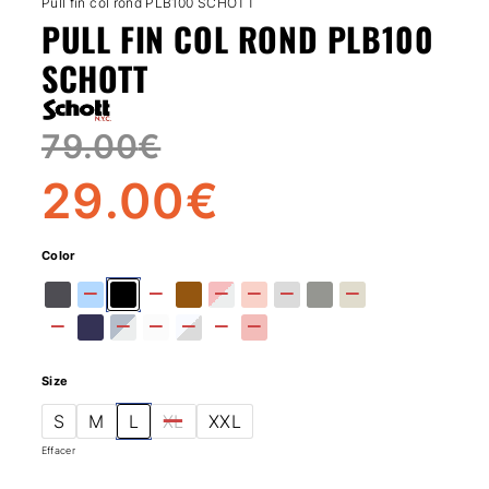
Pull fin col rond PLB100 SCHOTT
PULL FIN COL ROND PLB100
SCHOTT
79.00
€
29.00
€
Color
Size
S
M
L
XL
XXL
Effacer