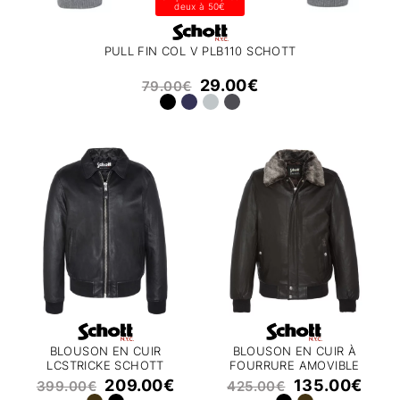
deux à 50€
PULL FIN COL V PLB110 SCHOTT
29.00
€
79.00
€
BLOUSON EN CUIR
BLOUSON EN CUIR À
LCSTRICKE SCHOTT
FOURRURE AMOVIBLE
LCCRUSE2 SCHOTT
209.00
€
135.00
€
399.00
€
425.00
€