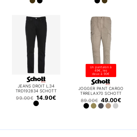
Un pantalon à
49€, les
deux à 90€
JEANS DROIT L.34
JOGGER PANT CARGO
TRD192834 SCHOTT
TRRELAX70 SCHOTT
14.90
€
99.00
€
49.00
€
89.00
€