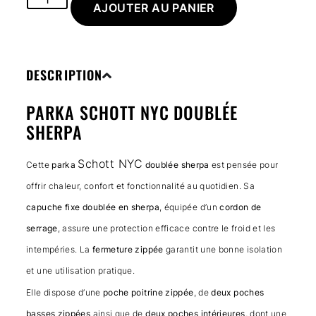
AJOUTER AU PANIER
DESCRIPTION
PARKA SCHOTT NYC DOUBLÉE
SHERPA
Schott NYC
Cette
parka
doublée sherpa
est pensée pour
offrir chaleur, confort et fonctionnalité au quotidien. Sa
capuche fixe doublée en sherpa
, équipée d’un
cordon de
serrage
, assure une protection efficace contre le froid et les
intempéries. La
fermeture zippée
garantit une bonne isolation
et une utilisation pratique.
Elle dispose d’une
poche poitrine zippée
, de
deux poches
basses zippées
ainsi que de
deux poches intérieures
, dont une