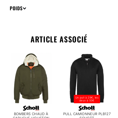
POIDS
ARTICLE ASSOCIÉ
Un pull à 29€, les
deux à 50€
BOMBERS CHAUD À
PULL CAMIONNEUR PLB127