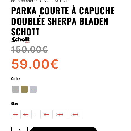
doublée sherpa BLADEN SCHOTT
PARKA COURTE À CAPUCHE
DOUBLÉE SHERPA BLADEN
SCHOTT
150.00
€
59.00
€
Color
Size
S
M
L
XL
XXL
3XL