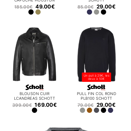
CAPUCHE HOUSTON
SCHOTT
SCHOTT
49.00
€
29.00
€
185.00
€
85.00
€
Un pull à 29€, les
deux à 50€
BLOUSON CUIR
PULL FIN COL ROND
LCANDREAS SCHOTT
PLB100 SCHOTT
169.00
€
29.00
€
399.00
€
79.00
€