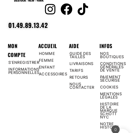
01.49.89.13.42
MON
ACCUEIL
AIDE
INFOS
COMPTE
HOMME
GUIDE DES
NOS
TAILLES
BOUTIQUES
FEMME
S’ENREGISTRER
LIVRAISONS
CONDITIONS
GÉNÉRALES
ENFANT
INFORMATIONS
DE VENTE
TARIFS
PERSONNELLES
ACCESSOIRES
PAIEMENT
RETOURS
SÉCURISÉ
NOUS
COOKIES
CONTACTER
MENTIONS
LÉGALES
HISTOIRE
DE LA
MARQUE
SCHOTT
NYC
NOTRE
HISTOIRE
0