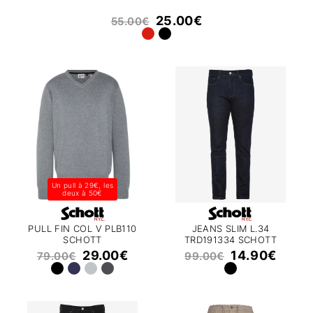
25.00
€
55.00
€
Un pull à 29€, les
deux à 50€
PULL FIN COL V PLB110
JEANS SLIM L.34
SCHOTT
TRD191334 SCHOTT
29.00
€
14.90
€
79.00
€
99.00
€