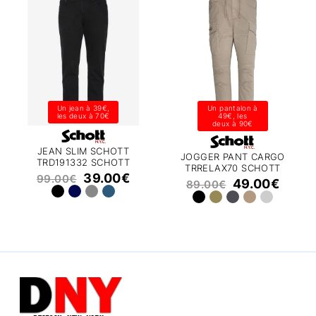
Un jean à 39€,
Un pantalon à
les deux à 70€
49€, les
deux à 90€
JEAN SLIM SCHOTT
JOGGER PANT CARGO
TRD191332 SCHOTT
TRRELAX70 SCHOTT
39.00
€
99.00
€
49.00
€
89.00
€