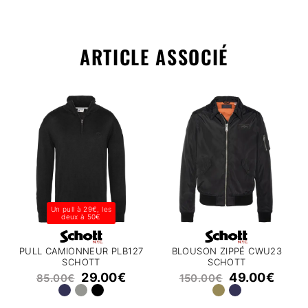
ARTICLE ASSOCIÉ
Un pull à 29€, les
deux à 50€
PULL CAMIONNEUR PLB127
BLOUSON ZIPPÉ CWU23
SCHOTT
SCHOTT
29.00
€
49.00
€
85.00
€
150.00
€