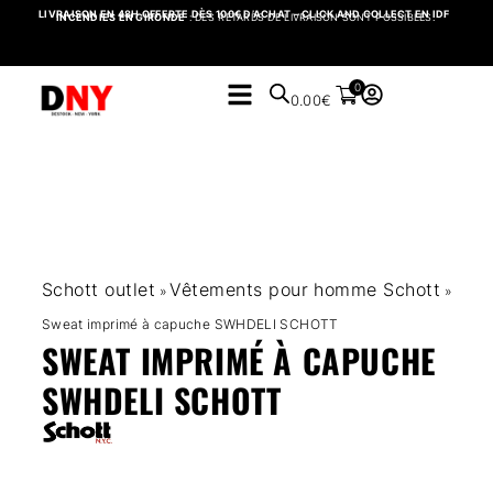
LIVRAISON EN 48H OFFERTE DÈS 100€ D’ACHAT – CLICK AND COLLECT EN IDF
INCENDIES EN GIRONDE
: DES RETARDS DE LIVRAISON SONT POSSIBLES.
0
0.00
€
Schott outlet
Vêtements pour homme Schott
»
»
Sweat imprimé à capuche SWHDELI SCHOTT
SWEAT IMPRIMÉ À CAPUCHE
SWHDELI SCHOTT