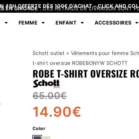
EN 48H OFFERTE DÈS 100€ D’ACHAT – CLICK AND COL
ES EN GIRONDE
: DES RETARDS DE LIVRAISON SONT P
E
FEMME
ENFANT
ACCESSOIRES
Schott outlet
»
Vêtements pour femme Sch
t-shirt oversize ROBEBONYW SCHOTT
ROBE T-SHIRT OVERSIZE 
65.00
€
14.90
€
Color