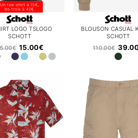
Un tee-shirt à 15€,
les trois à 40€.
HIRT LOGO TSLOGO
BLOUSON CASUAL 
SCHOTT
SCHOTT
15.00
€
39.0
5.00
€
110.00
€