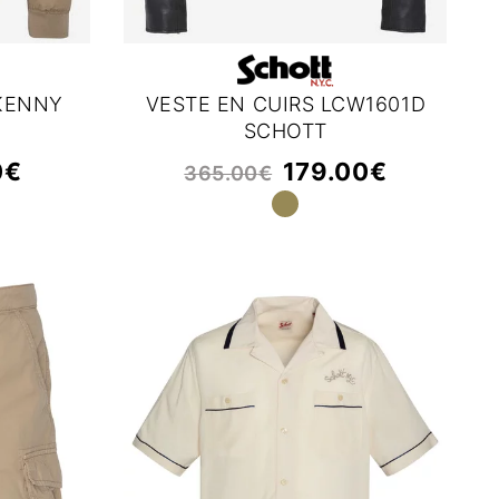
KENNY
VESTE EN CUIRS LCW1601D
SCHOTT
0
€
179.00
€
365.00
€