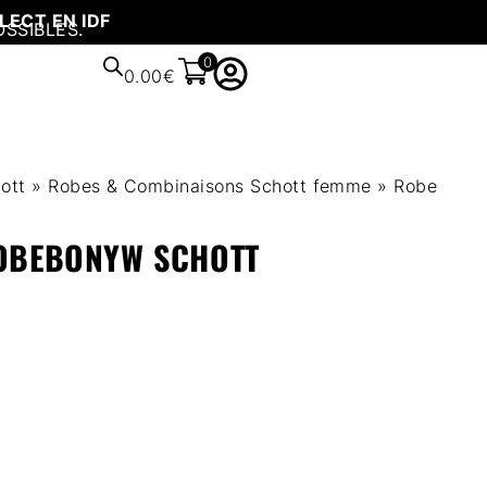
LECT EN IDF
OSSIBLES.
0
0.00
€
ott
»
Robes & Combinaisons Schott femme
»
Robe
ROBEBONYW SCHOTT