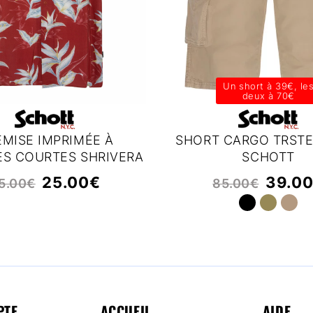
Un short à 39€, le
deux à 70€
MISE IMPRIMÉE À
SHORT CARGO TRSTE
S COURTES SHRIVERA
SCHOTT
SCHOTT
25.00
€
39.0
5.00
€
85.00
€
PTE
ACCUEIL
AIDE