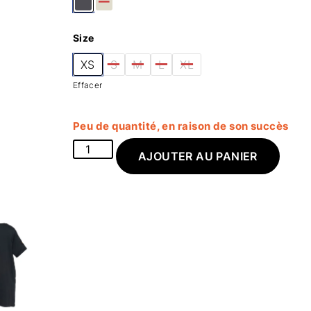
Size
XS
S
M
L
XL
Effacer
Peu de quantité, en raison de son succès
AJOUTER AU PANIER