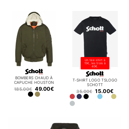
Un tee-shirt à
15€, les trois à
40€.
BOMBERS CHAUD À
T-SHIRT LOGO TSLOGO
CAPUCHE HOUSTON
SCHOTT
SCHOTT
49.00
€
185.00
€
15.00
€
35.00
€