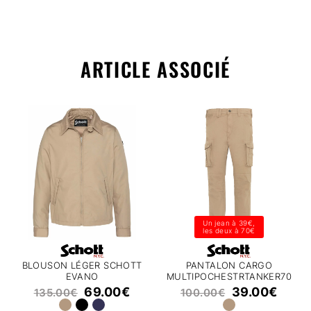
ARTICLE ASSOCIÉ
Un jean à 39€,
les deux à 70€
BLOUSON LÉGER SCHOTT
PANTALON CARGO
EVANO
MULTIPOCHESTRTANKER70
SCHOTT
69.00
€
39.00
€
135.00
€
100.00
€