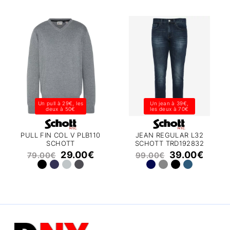
Un pull à 29€, les
Un jean à 39€,
deux à 50€
les deux à 70€
PULL FIN COL V PLB110
JEAN REGULAR L32
SCHOTT
SCHOTT TRD192832
29.00
€
39.00
€
79.00
€
99.00
€