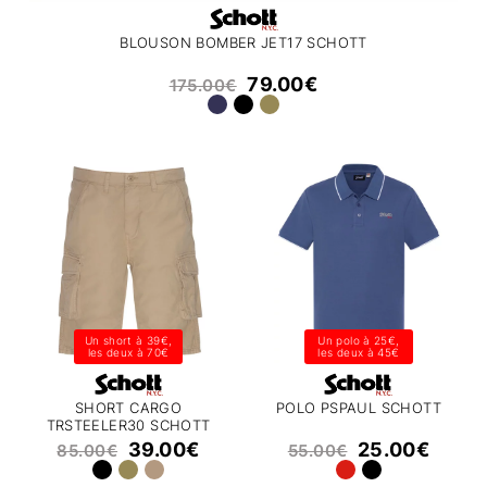
BLOUSON BOMBER JET17 SCHOTT
79.00
€
175.00
€
Un short à 39€,
Un polo à 25€,
les deux à 70€
les deux à 45€
SHORT CARGO
POLO PSPAUL SCHOTT
TRSTEELER30 SCHOTT
39.00
€
25.00
€
85.00
€
55.00
€