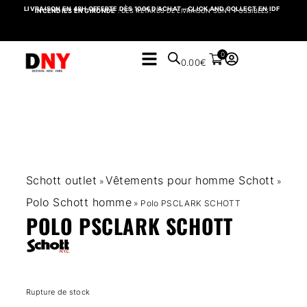
LIVRAISON EN 48H OFFERTE DÈS 100€ D’ACHAT – CLICK AND COLLECT EN IDF
INCENDIES EN GIRONDE
: DES RETARDS DE LIVRAISON SONT POSSIBLES.
0
0.00
€
Schott outlet
Vêtements pour homme Schott
»
»
Polo Schott homme
»
Polo PSCLARK SCHOTT
POLO PSCLARK SCHOTT
Rupture de stock