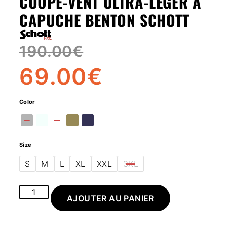
COUPE-VENT ULTRA-LÉGER À
CAPUCHE BENTON SCHOTT
190.00
€
69.00
€
Color
Size
S
M
L
XL
XXL
3XL
AJOUTER AU PANIER