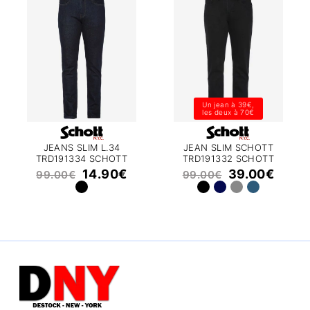
Un jean à 39€,
les deux à 70€
JEANS SLIM L.34
JEAN SLIM SCHOTT
TRD191334 SCHOTT
TRD191332 SCHOTT
14.90
€
39.00
€
99.00
€
99.00
€