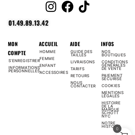
01.49.89.13.42
MON
ACCUEIL
AIDE
INFOS
COMPTE
HOMME
GUIDE DES
NOS
TAILLES
BOUTIQUES
FEMME
S’ENREGISTRER
LIVRAISONS
CONDITIONS
GÉNÉRALES
ENFANT
INFORMATIONS
DE VENTE
TARIFS
PERSONNELLES
ACCESSOIRES
PAIEMENT
RETOURS
SÉCURISÉ
NOUS
COOKIES
CONTACTER
MENTIONS
LÉGALES
HISTOIRE
DE LA
MARQUE
SCHOTT
NYC
NOTRE
HISTOIRE
0