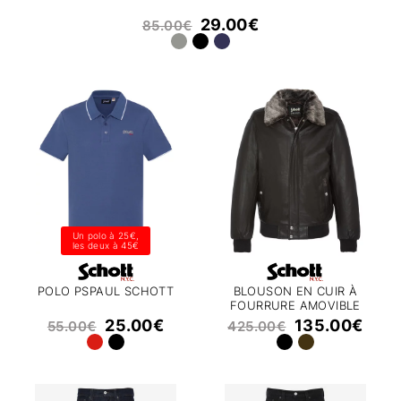
29.00
€
85.00
€
Un polo à 25€,
les deux à 45€
POLO PSPAUL SCHOTT
BLOUSON EN CUIR À
FOURRURE AMOVIBLE
LCCRUSE2 SCHOTT
25.00
€
135.00
€
55.00
€
425.00
€