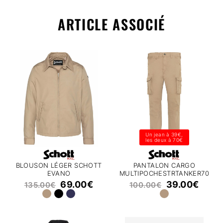
ARTICLE ASSOCIÉ
Un jean à 39€,
les deux à 70€
BLOUSON LÉGER SCHOTT
PANTALON CARGO
EVANO
MULTIPOCHESTRTANKER70
SCHOTT
69.00
€
39.00
€
135.00
€
100.00
€