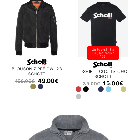
Un tee-shirt à
15€, les trois à
40€.
BLOUSON ZIPPÉ CWU23
T-SHIRT LOGO TSLOGO
SCHOTT
SCHOTT
49.00
€
150.00
€
15.00
€
35.00
€