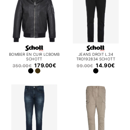
BOMBER EN CUIR LCBOMB
JEANS DROIT L.34
SCHOTT
TRD192834 SCHOTT
179.00
€
14.90
€
350.00
€
99.00
€