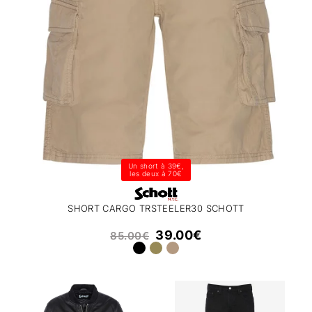
Un short à 39€,
les deux à 70€
SHORT CARGO TRSTEELER30 SCHOTT
39.00
€
85.00
€