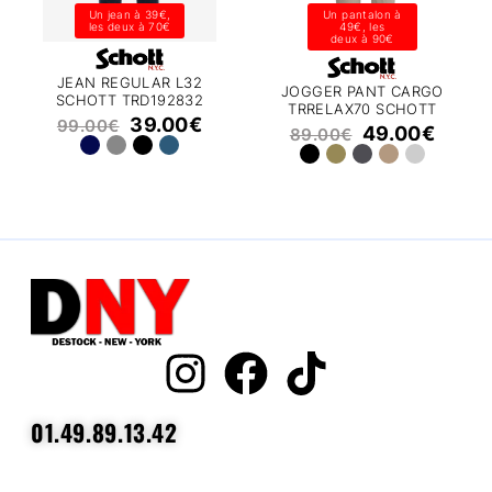
Un jean à 39€,
Un pantalon à
les deux à 70€
49€, les
deux à 90€
JEAN REGULAR L32
JOGGER PANT CARGO
SCHOTT TRD192832
TRRELAX70 SCHOTT
39.00
€
99.00
€
49.00
€
89.00
€
01.49.89.13.42