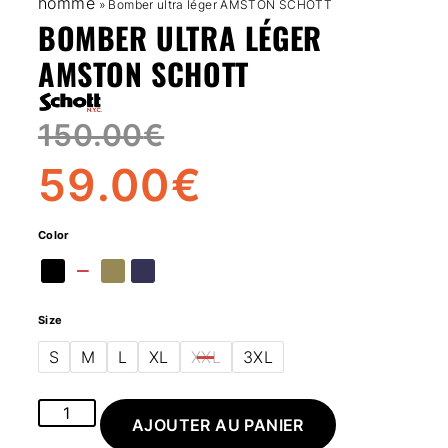
homme
»
Bomber ultra léger AMSTON SCHOTT
BOMBER ULTRA LÉGER
AMSTON SCHOTT
150.00
€
59.00
€
Color
Size
S
M
L
XL
XXL
3XL
AJOUTER AU PANIER