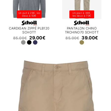
Un pull à 29€, les
Un jean à 39€,
deux à 50€
les deux à 70€
CARDIGAN ZIPPÉ PLB120
PANTALON CHINO
SCHOTT
TRCHINO70 SCHOTT
29.00
€
39.00
€
85.00
€
85.00
€