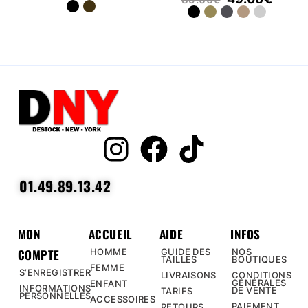
01.49.89.13.42
MON
ACCUEIL
AIDE
INFOS
COMPTE
HOMME
GUIDE DES
NOS
TAILLES
BOUTIQUES
FEMME
S’ENREGISTRER
LIVRAISONS
CONDITIONS
GÉNÉRALES
ENFANT
INFORMATIONS
DE VENTE
TARIFS
PERSONNELLES
ACCESSOIRES
PAIEMENT
RETOURS