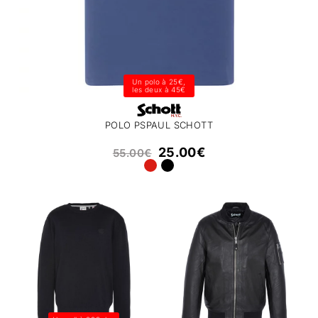
Un polo à 25€,
les deux à 45€
POLO PSPAUL SCHOTT
25.00
€
55.00
€