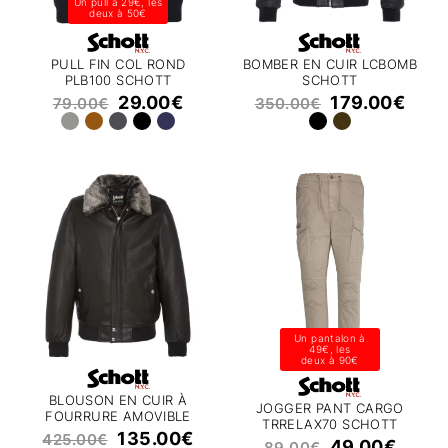
Un pull à 29€, les
deux à 50€
PULL FIN COL ROND
BOMBER EN CUIR LCBOMB
PLB100 SCHOTT
SCHOTT
29.00
€
179.00
€
79.00
€
350.00
€
Un pantalon à
49€, les
deux à 90€
BLOUSON EN CUIR À
JOGGER PANT CARGO
FOURRURE AMOVIBLE
TRRELAX70 SCHOTT
LCCRUSE2 SCHOTT
135.00
€
425.00
€
49.00
€
89.00
€