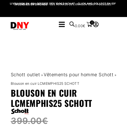
LIVRAISON EN 48H OFFERTE DÈS 100€ D’ACHAT – CLICK AND COLLECT EN IDF
INCENDIES EN GIRONDE
: DES RETARDS DE LIVRAISON SONT POSSIBLES.
0
0.00
€
Schott outlet
Vêtements pour homme Schott
»
»
Blouson en cuir LCMEMPHIS25 SCHOTT
BLOUSON EN CUIR
LCMEMPHIS25 SCHOTT
399.00
€