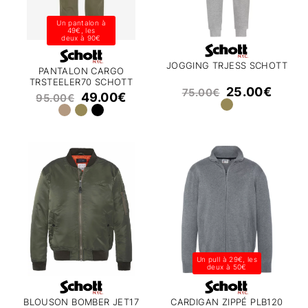
Un pantalon à
49€, les
deux à 90€
JOGGING TRJESS SCHOTT
PANTALON CARGO
TRSTEELER70 SCHOTT
25.00
€
75.00
€
49.00
€
95.00
€
Un pull à 29€, les
deux à 50€
BLOUSON BOMBER JET17
CARDIGAN ZIPPÉ PLB120