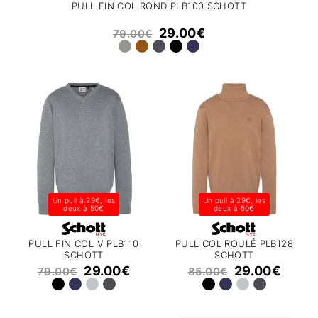
PULL FIN COL ROND PLB100 SCHOTT
29.00
€
79.00
€
Un pull à 29€, les
Un pull à 29€, les
deux à 50€
deux à 50€
PULL FIN COL V PLB110
PULL COL ROULÉ PLB128
SCHOTT
SCHOTT
29.00
€
29.00
€
79.00
€
85.00
€