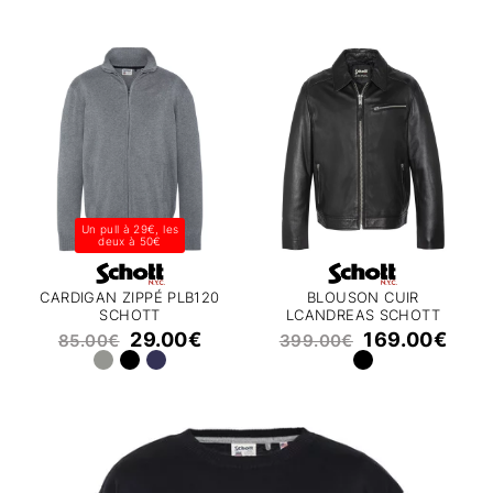
Un pull à 29€, les
deux à 50€
CARDIGAN ZIPPÉ PLB120
BLOUSON CUIR
SCHOTT
LCANDREAS SCHOTT
29.00
€
169.00
€
85.00
€
399.00
€