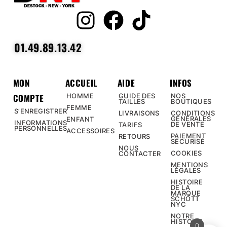
01.49.89.13.42
MON
ACCUEIL
AIDE
INFOS
COMPTE
HOMME
GUIDE DES
NOS
TAILLES
BOUTIQUES
FEMME
S’ENREGISTRER
LIVRAISONS
CONDITIONS
GÉNÉRALES
ENFANT
INFORMATIONS
DE VENTE
TARIFS
PERSONNELLES
ACCESSOIRES
PAIEMENT
RETOURS
SÉCURISÉ
NOUS
COOKIES
CONTACTER
MENTIONS
LÉGALES
HISTOIRE
DE LA
MARQUE
SCHOTT
NYC
NOTRE
HISTOIRE
0