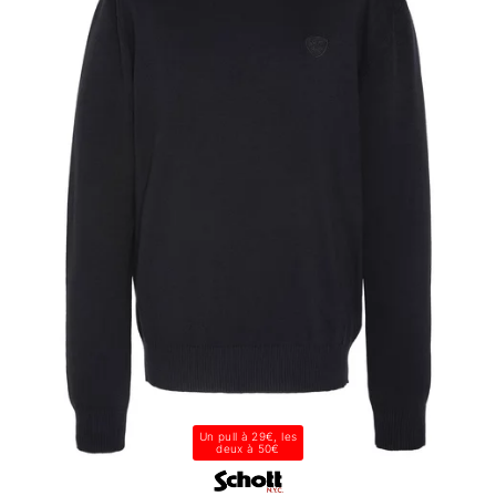
Un pull à 29€, les
deux à 50€