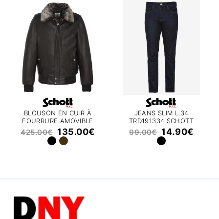
BLOUSON EN CUIR À
JEANS SLIM L.34
FOURRURE AMOVIBLE
TRD191334 SCHOTT
LCCRUSE2 SCHOTT
135.00
€
14.90
€
425.00
€
99.00
€