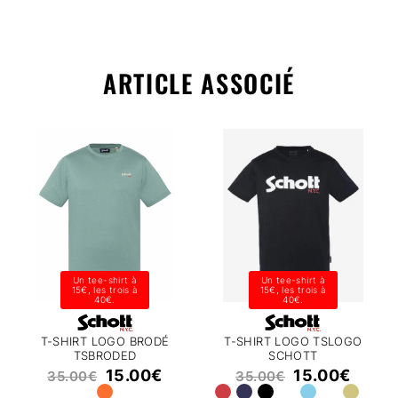
ARTICLE ASSOCIÉ
Un tee-shirt à
Un tee-shirt à
15€, les trois à
15€, les trois à
40€.
40€.
T-SHIRT LOGO BRODÉ
T-SHIRT LOGO TSLOGO
TSBRODED
SCHOTT
15.00
€
15.00
€
35.00
€
35.00
€