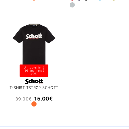
Un tee-shirt à
15€, les trois à
40€.
T-SHIRT TSTROY SCHOTT
15.00
€
39.00
€