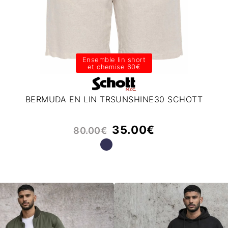
Ensemble lin short
et chemise 60€
BERMUDA EN LIN TRSUNSHINE30 SCHOTT
35.00
€
80.00
€