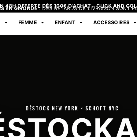
EN 48H OFFERTE DÈS 100€ D’ACHAT – CLICK AND COL
ES EN GIRONDE
: DES RETARDS DE LIVRAISON SONT P
E
FEMME
ENFANT
ACCESSOIRES
DÉSTOCK NEW YORK × SCHOTT NYC
ÉSTOCKA