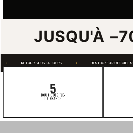
USQU'À −70%
DESTOCKEUR OFFICIEL SCHOTT NYC
5 BOUTIQU
✦
✦
5
BOUTIQUES ÎLE-
DE-FRANCE