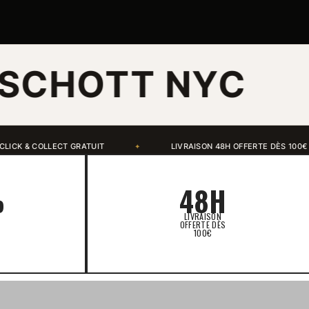
TT NYC
ÎLE
LIVRAISON 48H OFFERTE DÈS 100€ D'ACHAT
ALMA 3X SAN
✦
%
48H
LIVRAISON
OFFERTE DÈS
100€