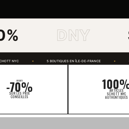
DNY
SCHO
ES EN ÎLE-DE-FRANCE
CLICK & COLLECT GRATUIT
✦
✦
100
-70%
JUSQU'À
ARTICLES
SUR LES PRIX
SCHOTT NYC
CONSEILLÉS
AUTHENTIQUES