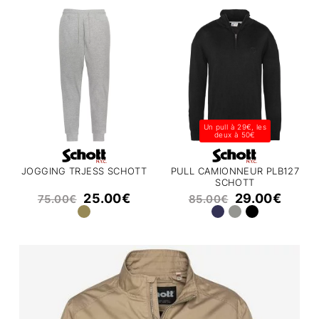
Un pull à 29€, les
deux à 50€
JOGGING TRJESS SCHOTT
PULL CAMIONNEUR PLB127
SCHOTT
25.00
€
29.00
€
75.00
€
85.00
€