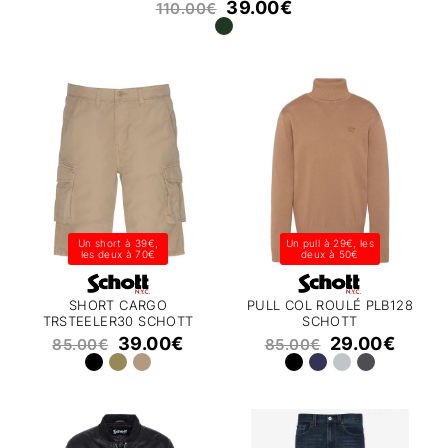
39.00
€
110.00
€
Un short à 39€,
Un pull à 29€, les
les deux à 70€
deux à 50€
SHORT CARGO
PULL COL ROULÉ PLB128
TRSTEELER30 SCHOTT
SCHOTT
39.00
€
29.00
€
85.00
€
85.00
€