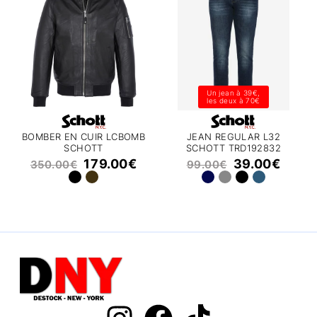
Un jean à 39€,
les deux à 70€
BOMBER EN CUIR LCBOMB
JEAN REGULAR L32
SCHOTT
SCHOTT TRD192832
179.00
€
39.00
€
350.00
€
99.00
€