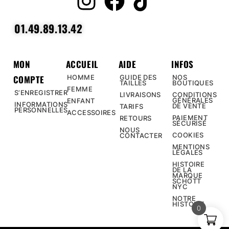
01.49.89.13.42
MON
ACCUEIL
AIDE
INFOS
COMPTE
HOMME
GUIDE DES
NOS
TAILLES
BOUTIQUES
FEMME
S’ENREGISTRER
LIVRAISONS
CONDITIONS
GÉNÉRALES
ENFANT
INFORMATIONS
DE VENTE
TARIFS
PERSONNELLES
ACCESSOIRES
PAIEMENT
RETOURS
SÉCURISÉ
NOUS
COOKIES
CONTACTER
MENTIONS
LÉGALES
HISTOIRE
DE LA
MARQUE
SCHOTT
NYC
NOTRE
HISTOIRE
0