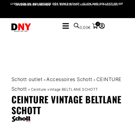
LIVRAISON EN 48H OFFERTE DÈS 100€ D’ACHAT – CLICK AND COLLECT EN IDF
INCENDIES EN GIRONDE
: DES RETARDS DE LIVRAISON SONT POSSIBLES.
0
0.00
€
Schott outlet
Accessoires Schott
CEINTURE
»
»
Schott
»
Ceinture vintage BELTLANE SCHOTT
CEINTURE VINTAGE BELTLANE
SCHOTT