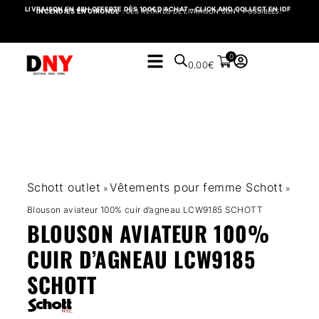
LIVRAISON EN 48H OFFERTE DÈS 100€ D’ACHAT – CLICK AND COLLECT EN IDF
INCENDIES EN GIRONDE
: DES RETARDS DE LIVRAISON SONT POSSIBLES.
0
0.00
€
Schott outlet
Vêtements pour femme Schott
»
»
Blouson aviateur 100% cuir d’agneau LCW9185 SCHOTT
BLOUSON AVIATEUR 100%
CUIR D’AGNEAU LCW9185
SCHOTT